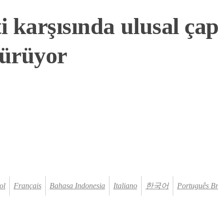
i karşısında ulusal çap
ürüyor
ol
Français
Bahasa Indonesia
Italiano
한국어
Português Br