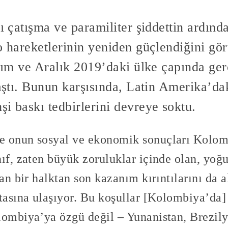
lı çatışma ve paramiliter şiddettin ardı
o hareketlerinin yeniden güçlendiğini gö
Kasım ve Aralık 2019’daki ülke çapında g
 aştı. Bunun karşısında, Latin Amerika’dak
i baskı tedbirlerini devreye soktu.
e onun sosyal ve ekonomik sonuçları Kolomb
ıf, zaten büyük zoruluklar içinde olan, yoğun
lan bir halktan son kazanım kırıntılarını da 
tasına ulaşıyor. Bu koşullar [Kolombiya’da] 
lombiya’ya özgü değil – Yunanistan, Brezil