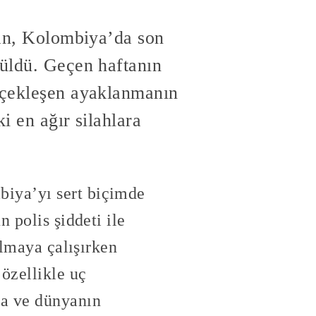
ndan, Kolombiya’da son
rüldü. Geçen haftanın
erçekleşen ayaklanmanın
i en ağır silahlara
iya’yı sert biçimde
 polis şiddeti ile
almaya çalışırken
özellikle uç
ya ve dünyanın