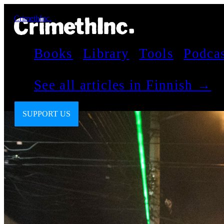
CrimethInc.
Books
Library
Tools
Podca
See all articles in Finnish →
SUPPORT US