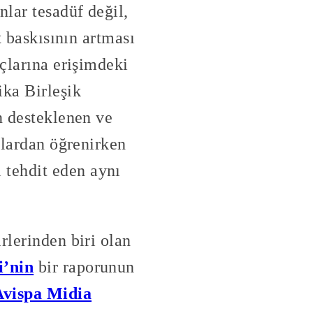
nlar tesadüf değil,
t baskısının artması
açlarına erişimdeki
ika Birleşik
n desteklenen ve
nlardan öğrenirken
 tehdit eden aynı
rlerinden biri olan
i’nin
bir raporunun
Avispa Midia