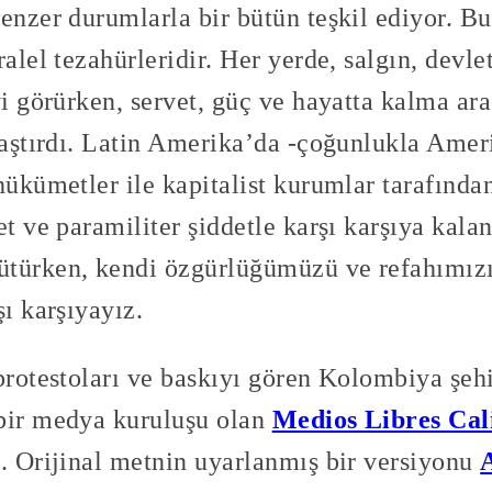
enzer durumlarla bir bütün teşkil ediyor. Bu
ralel tezahürleridir. Her yerde, salgın, devle
vi görürken, servet, güç ve hayatta kalma ar
laştırdı. Latin Amerika’da -çoğunlukla Amer
hükümetler ile kapitalist kurumlar tarafında
et ve paramiliter şiddetle karşı karşıya kala
türken, kendi özgürlüğümüzü ve refahımızı
şı karşıyayız.
protestoları ve baskıyı gören Kolombiya şehi
bir medya kuruluşu olan
Medios Libres Cal
z. Orijinal metnin uyarlanmış bir versiyonu