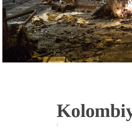
Kolombiy
: